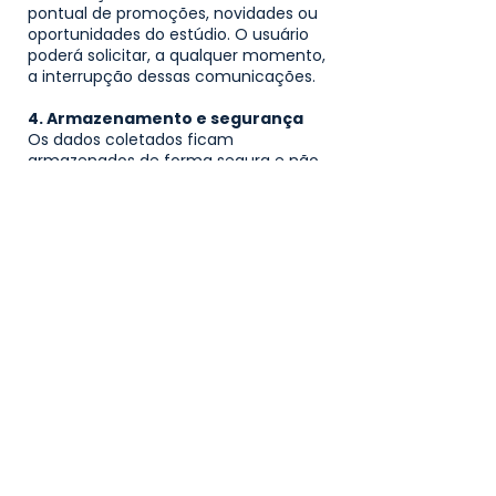
pontual de promoções, novidades ou
oportunidades do estúdio.
O usuário
poderá solicitar, a qualquer momento,
a interrupção dessas comunicações.
4. Armazenamento e segurança
Os dados coletados ficam
armazenados de forma segura e não
são compartilhados com terceiros,
sendo utilizados exclusivamente pelo
Estúdio Serifa.
5. Compartilhamento de dados
O Estúdio Serifa não vende, aluga ou
compartilha dados pessoais com
terceiros, exceto quando exigido por
lei.
6. Contato via WhatsApp
O site disponibiliza botão de contato
via WhatsApp. Ao iniciar uma
conversa, o usuário estará sujeito
também às políticas de privacidade