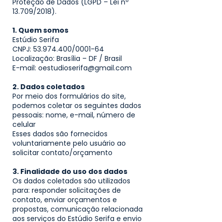
Proteção de Dados (LGPD – Lei nº
13.709/2018).
1. Quem somos
Estúdio Serifa
CNPJ: 53.974.400/0001-64
Localização: Brasília – DF / Brasil
E-mail: oestudioserifa@gmail.com
2. Dados coletados
Por meio dos formulários do site,
podemos coletar os seguintes dados
pessoais: n
ome, e
-mail, n
úmero de
celular
Esses dados são fornecidos
voluntariamente pelo usuário ao
solicitar contato/orçamento
3. Finalidade do uso dos dados
Os dados coletados são utilizados
para: r
esponder solicitações de
contato, e
nviar orçamentos e
propostas, c
omunicação relacionada
aos serviços do Estúdio Serifa e e
nvio