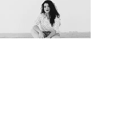
giovanna
fernandes
Graduada em Design pela Universidade
de Brasília (2018)
1 ano de graduação sanduíche na
Savannah College of Art and Design (EUA)
Experiência internacional na ELR Media
Group (Nova Iorque - EUA)
Trabalhou como Diretora Criativa no
Ministério da Saúde no Portal Saúde Brasil,
voltado para disseminação de práticas
que promovem a saúde e o bem-estar