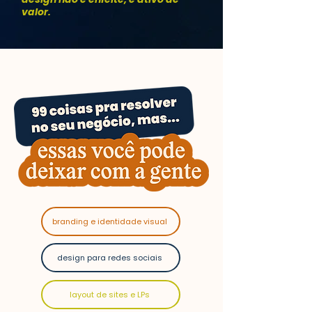
valor.
branding e identidade visual
design para redes sociais
layout de sites e LPs