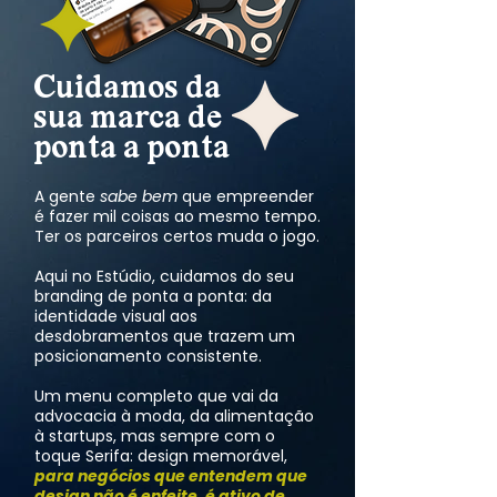
Cuidamos da
sua marca
de
p
onta a ponta
A gente
sabe bem
que empreender
é fazer mil coisas ao mesmo tempo.
Ter os parceiros certos muda o jogo.
Aqui no Estúdio, cuidamos do seu
branding de ponta a ponta: da
identidade visual aos
desdobramentos que trazem um
posicionamento consistente.
Um menu completo que vai da
advocacia à moda, da alimentação
à startups, mas sempre com o
toque Serifa: design memorável,
para negócios que entendem que
design não é enfeite, é ativo de