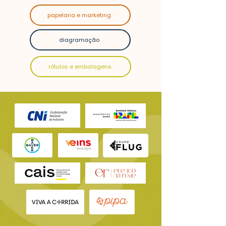
papelaria e marketing
diagramação
rótulos e embalagens